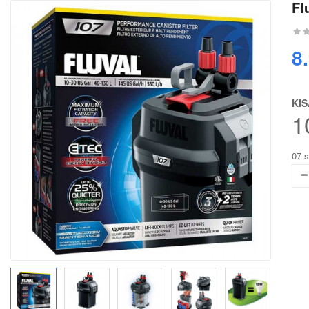
Fl
8
KI
1
07 s