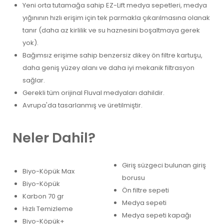
Yeni orta tutamağa sahip EZ-Lift medya sepetleri, medya
yığınının hızlı erişim için tek parmakla çıkarılmasına olanak
tanır (daha az kirlilik ve su haznesini boşaltmaya gerek
yok).
Bağımsız erişime sahip benzersiz dikey ön filtre kartuşu,
daha geniş yüzey alanı ve daha iyi mekanik filtrasyon
sağlar.
Gerekli tüm orijinal Fluval medyaları dahildir.
Avrupa'da tasarlanmış ve üretilmiştir.
Neler Dahil?
Giriş süzgeci bulunan giriş
Biyo-Köpük Max
borusu
Biyo-Köpük
Ön filtre sepeti
Karbon 70 gr
Medya sepeti
Hızlı Temizleme
Medya sepeti kapağı
Biyo-Köpük+