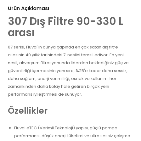
Ürün Açıklaması
307 Dış Filtre 90-330 L
arası
07 serisi, Fluval'ın dünya çapında en çok satan dış filtre
ailesinin 40 yıllık tarihindeki 7. neslini temsil ediyor. En yeni
nesil, akvaryum filtrasyonunda liderden beklediğiniz güç ve
güvenilirliği içermesinin yanı sıra, %25'e kadar daha sessiz,
daha sağlam, enerji verimliliği, esnek ve kullanımı her
zamankinden daha kolay hale getiren birçok yeni
performans iyileştirmesi de sunuyor.
Özellikler
Fluval eTEC (Verimli Teknoloji) yapısı, güçlü pompa
performansı, düşük enerji tüketimi ve ultra sessiz çalışma