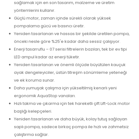
sağlamak için en son tasarım, malzeme ve üretim
yöntemlerini kullanır.
Güçlü motor, zaman içinde sürekli olarak yüksek
pompalama gücü ve basıncı üretir.
Yeniden tasarlanan ve hassas bir şekilde üretilen pompa,
önceki nesle göre %25'e kadar daha sessiz çalışıyor.
Enerji tasarruflu – 07 serisi filtrelerin bazıları, tek bir ev tipi
LED ampul kadar az enerji tüketir.
Yeniden tasarlanan ve önemli ölçüde büyütülen kauçuk
ayak dengeleyiciler, üstün titreşim sönümleme yeteneği
ve ek koruma sunar.
Daha yumuşak çalışma için yükseltilmiş kenarlı yeni
ergonomik AquaStop vanaları.
Hızlı takma ve çıkarma için tek hareketli çift Lift-Lock motor
başlığı kelepçeleri.
Yeniden tasarlanan ve daha büyük, kolay tutuş sağlayan
saplı pompa, sadece birkaç pompa ile hızlı ve zahmetsiz
çalıştırma sağlar.