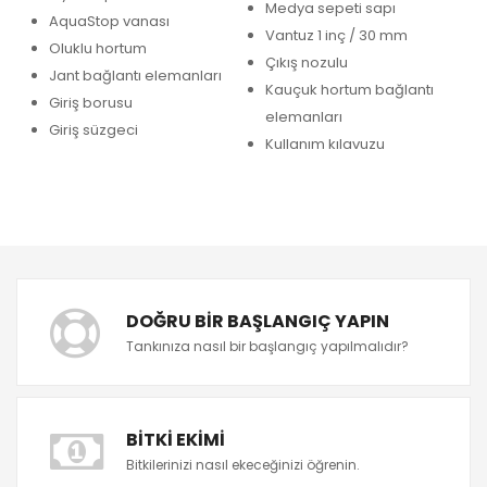
Medya sepeti sapı
AquaStop vanası
Vantuz 1 inç / 30 mm
Oluklu hortum
Çıkış nozulu
Jant bağlantı elemanları
Kauçuk hortum bağlantı
Giriş borusu
elemanları
Giriş süzgeci
Kullanım kılavuzu
DOĞRU BIR BAŞLANGIÇ YAPIN
Tankınıza nasıl bir başlangıç yapılmalıdır?
BITKI EKIMI
Bitkilerinizi nasıl ekeceğinizi öğrenin.