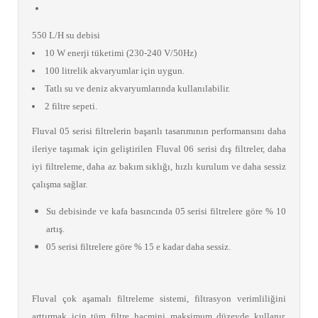
550 L/H su debisi
10 W enerji tüketimi (230-240 V/50Hz)
100 litrelik akvaryumlar için uygun.
Tatlı su ve deniz akvaryumlarında kullanılabilir.
2 filtre sepeti.
Fluval 05 serisi filtrelerin başarılı tasarımının performansını daha
ileriye taşımak için geliştirilen Fluval 06 serisi dış filtreler, daha
iyi filtreleme, daha az bakım sıklığı, hızlı kurulum ve daha sessiz
çalışma sağlar.
Su debisinde ve kafa basıncında 05 serisi filtrelere göre % 10
artış.
05 serisi filtrelere göre % 15 e kadar daha sessiz.
Fluval çok aşamalı filtreleme sistemi, filtrasyon verimliliğini
arttırmak için tüm filtre hacmini maksimum düzeyde kullanır.