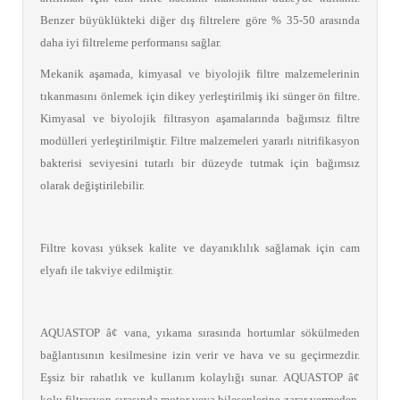
Benzer büyüklükteki diğer dış filtrelere göre % 35-50 arasında
daha iyi filtreleme performansı sağlar.
Mekanik aşamada, kimyasal ve biyolojik filtre malzemelerinin
tıkanmasını önlemek için dikey yerleştirilmiş iki sünger ön filtre.
Kimyasal ve biyolojik filtrasyon aşamalarında bağımsız filtre
modülleri yerleştirilmiştir. Filtre malzemeleri yararlı nitrifikasyon
bakterisi seviyesini tutarlı bir düzeyde tutmak için bağımsız
olarak değiştirilebilir.
Filtre kovası yüksek kalite ve dayanıklılık sağlamak için cam
elyafı ile takviye edilmiştir.
AQUASTOP â¢ vana, yıkama sırasında hortumlar sökülmeden
bağlantısının kesilmesine izin verir ve hava ve su geçirmezdir.
Eşsiz bir rahatlık ve kullanım kolaylığı sunar. AQUASTOP â¢
kolu filtrasyon sırasında motor veya bileşenlerine zarar vermeden,